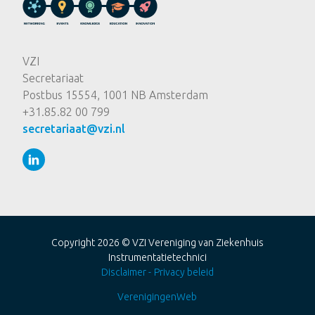
VZI
Secretariaat
Postbus 15554, 1001 NB Amsterdam
+31.85.82 00 799
secretariaat@vzi.nl
Copyright 2026 ©
VZI Vereniging van Ziekenhuis
Instrumentatietechnici
Disclaimer
Privacy beleid
VerenigingenWeb