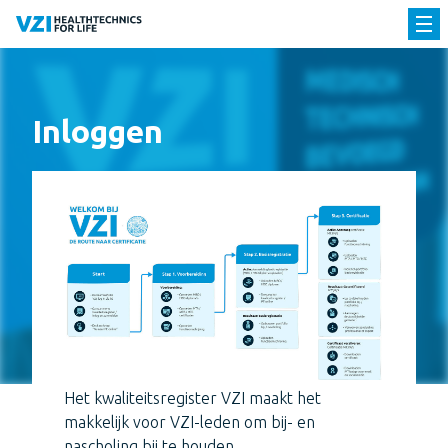
Inloggen
Het kwaliteitsregister VZI maakt het
makkelijk voor VZI-leden om bij- en
nascholing bij te houden.