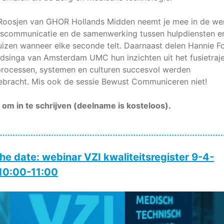
 Roosjen van GHOR Hollands Midden neemt je mee in de we
siscommunicatie en de samenwerking tussen hulpdiensten e
uizen wanneer elke seconde telt. Daarnaast delen Hannie F
dsinga van Amsterdam UMC hun inzichten uit het fusietraje
processen, systemen en culturen succesvol werden
bracht. Mis ook de sessie Bewust Communiceren niet!
om in te schrijven (deelname is kosteloos).
he date: webinar VZI kwaliteitsregister 9-4-
10:00-11:00