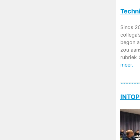
Techni
Sinds 2
collega
begon al
zou aans
rubriek 
meer.
INTOP