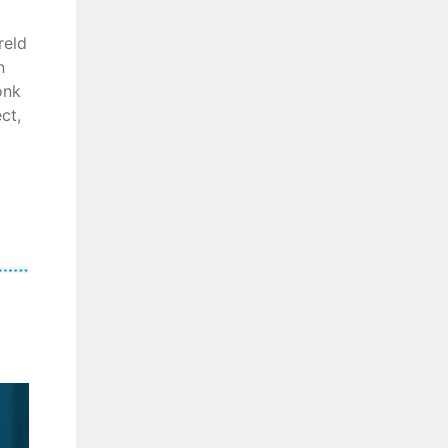
reld
n
onk
ct,