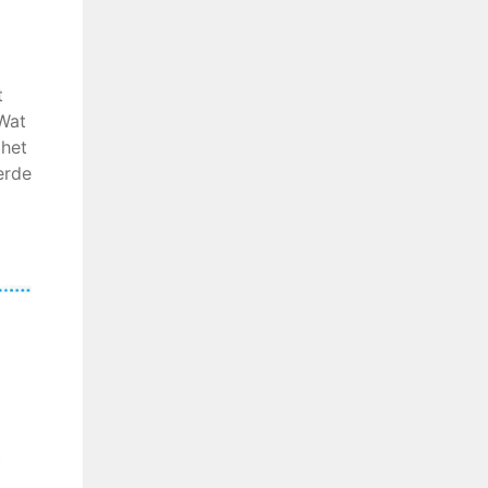
t
 Wat
 het
erde