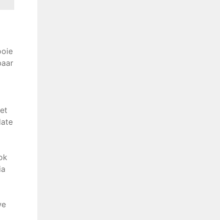
ooie
baar
et
date
ok
ia
we