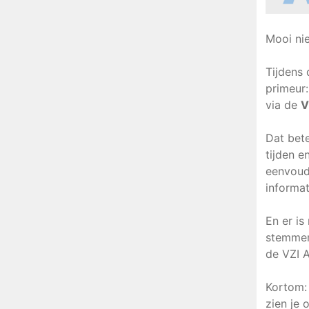
Mooi ni
Tijdens
primeur
via de
V
Dat bete
tijden e
eenvoudi
informat
En er is
stemme
de VZI A
Kortom
zien je 