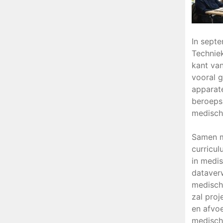
In sept
Techniek
kant van
vooral 
apparate
beroepsp
medisch
Samen m
curricul
in medi
dataver
medisch
zal proj
en afvo
medisch 