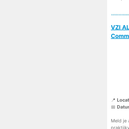
VZI A
Commu
📍
Locat
📅
Datu
Meld je 
praktijk