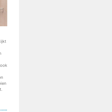
ijkt
n
 ook
en
eien
t.