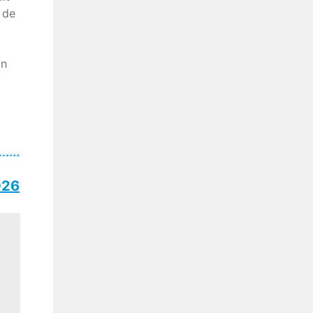
 de
in
026