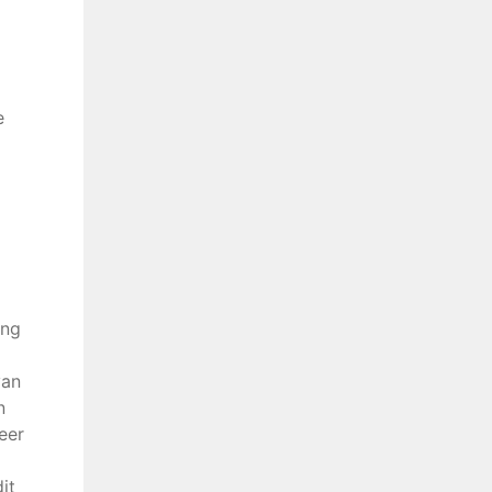
e
ing
van
n
eer
it