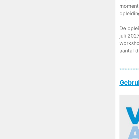
moment 
opleidi
De oplei
juli 202
worksho
aantal d
Gebrui