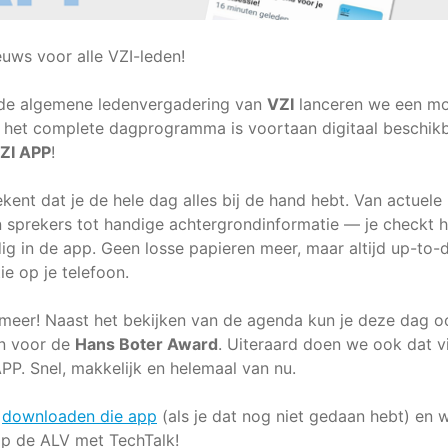
euws voor alle VZI-leden!
 de algemene ledenvergadering van
VZI
lanceren we een m
: het complete dagprogramma is voortaan digitaal beschik
ZI APP
!
kent dat je de hele dag alles bij de hand hebt. Van actuele
n sprekers tot handige achtergrondinformatie — je checkt h
g in de app. Geen losse papieren meer, maar altijd up-to-
ie op je telefoon.
 meer! Naast het bekijken van de agenda kun je deze dag o
n voor de
Hans Boter Award
. Uiteraard doen we ook dat v
PP. Snel, makkelijk en helemaal van nu.
:
downloaden die app
(als je dat nog niet gedaan hebt) en 
op de ALV met TechTalk!