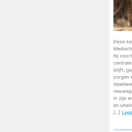
Deze kee
Medische
hij voo
centrale
blijft, 
zorgen 
daadwerk
nieuwsg
in zijn 
en uitei
[...]
Lees