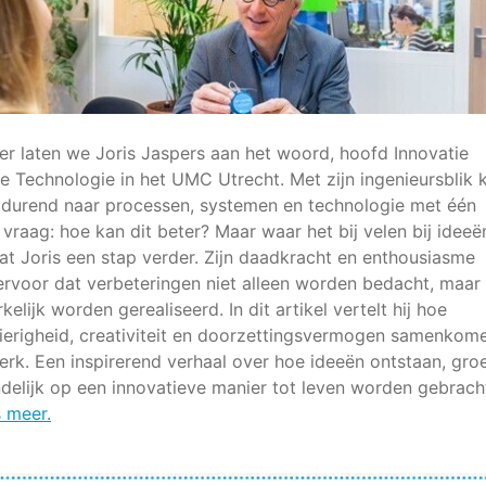
r laten we Joris Jaspers aan het woord, hoofd Innovatie
 Technologie in het UMC Utrecht. Met zijn ingenieursblik k
rtdurend naar processen, systemen en technologie met één
 vraag: hoe kan dit beter? Maar waar het bij velen bij ideeë
gaat Joris een stap verder. Zijn daadkracht en enthousiasme
ervoor dat verbeteringen niet alleen worden bedacht, maar
elijk worden gerealiseerd. In dit artikel vertelt hij hoe
ierigheid, creativiteit en doorzettingsvermogen samenkom
werk. Een inspirerend verhaal over hoe ideeën ontstaan, gro
ndelijk op een innovatieve manier tot leven worden gebrach
 meer.