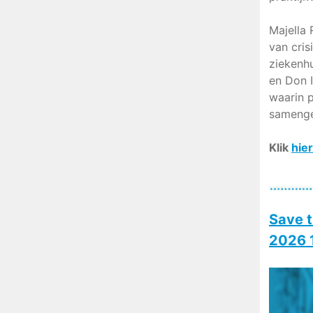
Majella
van cri
ziekenh
en Don I
waarin 
samenge
Klik
hier
Save t
2026 