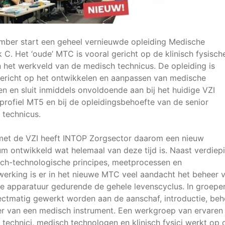
ember start een geheel vernieuwde opleiding Medische
 C. Het ‘oude’ MTC is vooral gericht op de klinisch fysisch
 het werkveld van de medisch technicus. De opleiding is
gericht op het ontwikkelen en aanpassen van medische
n en sluit inmiddels onvoldoende aan bij het huidige VZI
rofiel MT5 en bij de opleidingsbehoefte van de senior
 technicus.
et de VZI heeft INTOP Zorgsector daarom een nieuw
um ontwikkeld wat helemaal van deze tijd is. Naast verdiep
sch-technologische principes, meetprocessen en
werking is er in het nieuwe MTC veel aandacht het beheer 
e apparatuur gedurende de gehele levenscyclus. In groepe
ectmatig gewerkt worden aan de aanschaf, introductie, beh
er van een medisch instrument. Een werkgroep van ervaren
technici, medisch technologen en klinisch fysici werkt op d