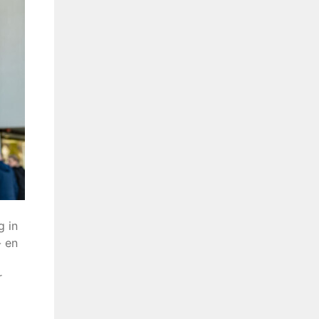
g in
- en
r