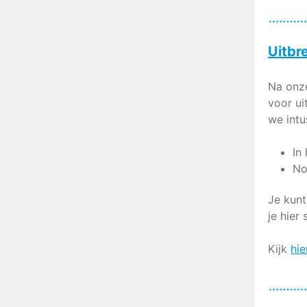
Uitbr
Na onze
voor ui
we intu
In
No
Je kunt
je hier
Kijk
hie