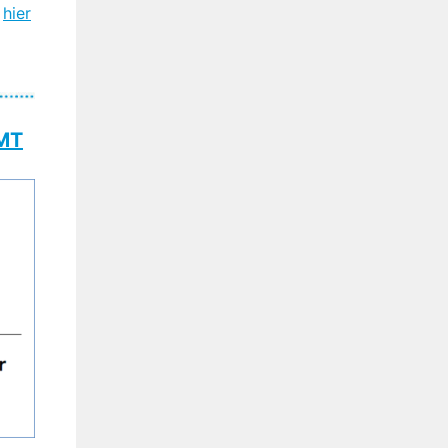
s
hier
 MT