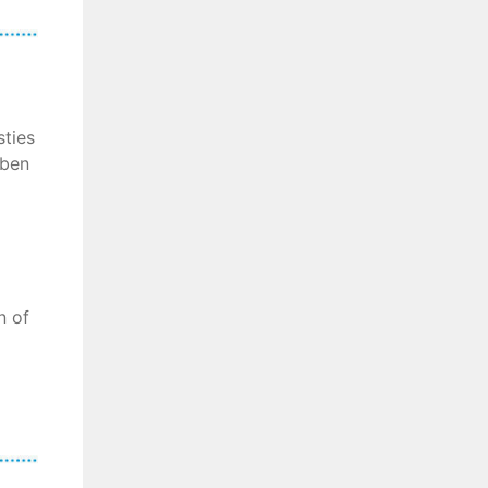
sties
bben
n of