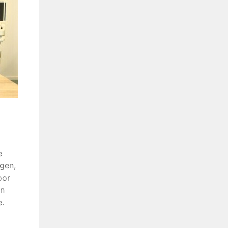
e
gen,
oor
en
e.