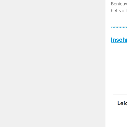
Benieuw
het vol
Insch