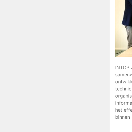
INTOP Z
samenw
ontwikk
techni
organis
informa
het eff
binnen 