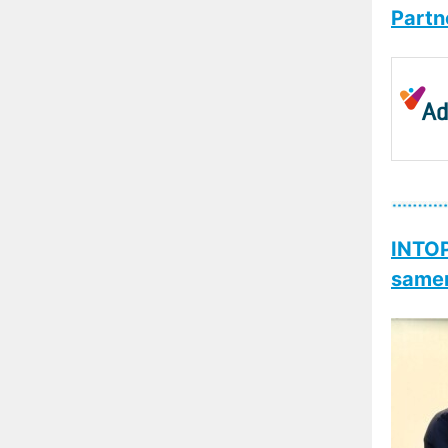
Partn
INTOP
same