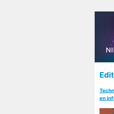
Edi
Techn
en in