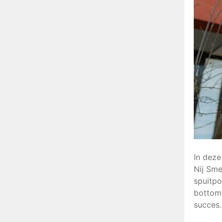
In deze
Nij Sme
spuitpo
bottom‑
succes.