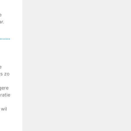
e
r.
e
rs zo
gere
ratie
 wil