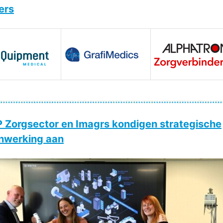
ers
 Zorgsector en Imagrs kondigen strategische
nwerking aan