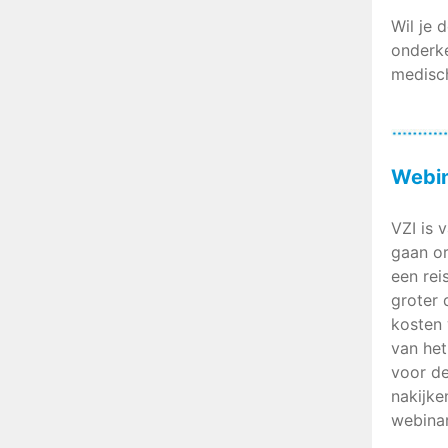
Wil je 
onderk
medisch
Webin
VZI is 
gaan or
een rei
groter 
kosten 
van het
voor de
nakijke
webinar