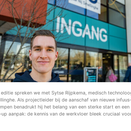
 editie spreken we met Sytse Rijpkema, medisch technoloo
llinghe. Als projectleider bij de aanschaf van nieuwe infuus
mpen benadrukt hij het belang van een sterke start en een
up aanpak: de kennis van de werkvloer bleek cruciaal voo