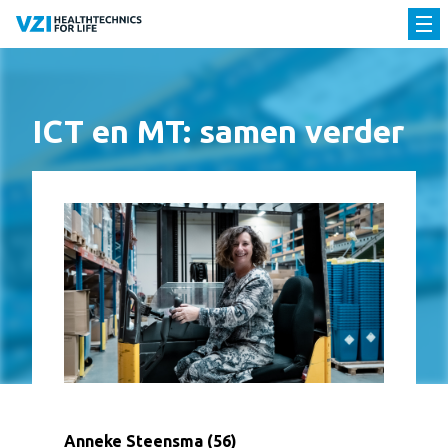
ICT en MT: samen verder
Anneke Steensma (56)