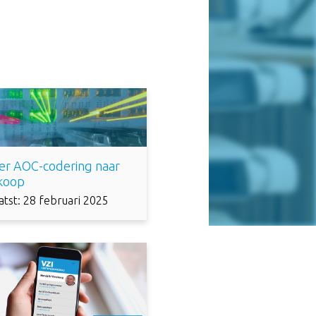
er AOC-codering naar
akoop
atst: 28 februari 2025