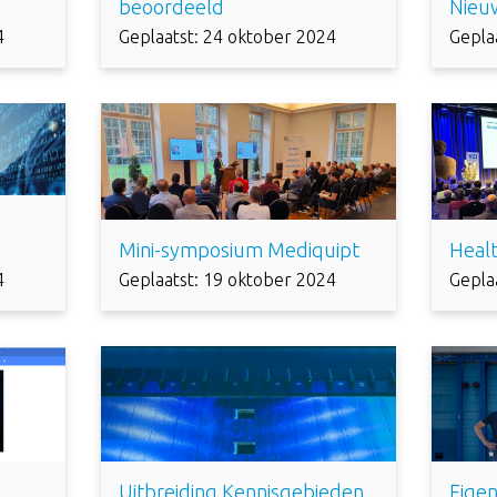
beoordeeld
Nieu
4
Geplaatst: 24 oktober 2024
Gepla
Mini-symposium Mediquipt
Heal
4
Geplaatst: 19 oktober 2024
Gepla
Uitbreiding Kennisgebieden
Eige