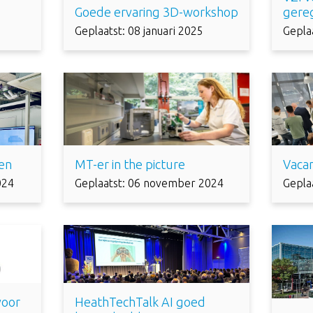
Goede ervaring 3D-workshop
gere
Geplaatst: 08 januari 2025
Gepla
en
MT-er in the picture
Vacan
024
Geplaatst: 06 november 2024
Gepla
voor
HeathTechTalk AI goed