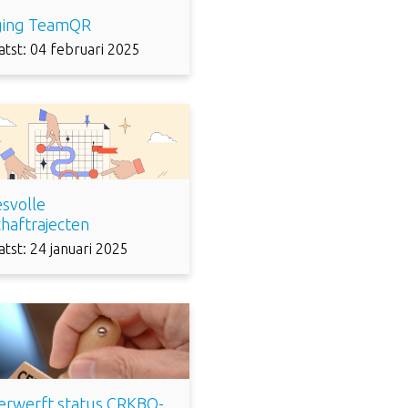
iging TeamQR
atst: 04 februari 2025
svolle
haftrajecten
tst: 24 januari 2025
verwerft status CRKBO-