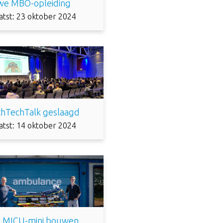
we MBO-opleiding
atst: 23 oktober 2024
thTechTalk geslaagd
atst: 14 oktober 2024
n MICU-mini bouwen