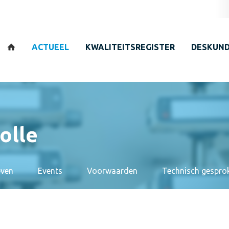
Zoeken
ACTUEEL
KWALITEITSREGISTER
DESKUND
olle
even
Events
Voorwaarden
Technisch gespro