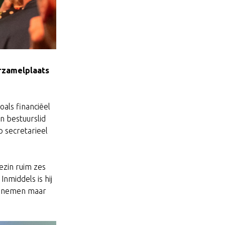
rzamelplaats
als financiëel
n bestuurslid
 secretarieel
ezin ruim zes
nmiddels is hij
st nemen maar