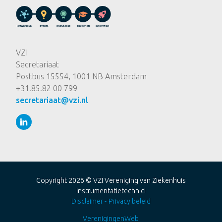
VZI
Secretariaat
Postbus 15554, 1001 NB Amsterdam
+31.85.82 00 799
secretariaat@vzi.nl
Copyright 2026 ©
VZI Vereniging van Ziekenhuis
Instrumentatietechnici
Disclaimer
Privacy beleid
VerenigingenWeb