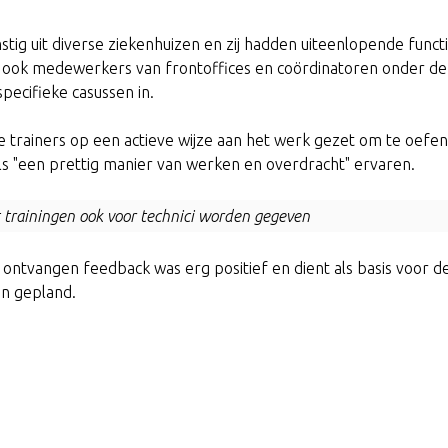
g uit diverse ziekenhuizen en zij hadden uiteenlopende functi
n ook medewerkers van frontoffices en coördinatoren onder d
specifieke casussen in.
 trainers op een actieve wijze aan het werk gezet om te oefe
ls "een prettig manier van werken en overdracht" ervaren.
t trainingen ook voor technici worden gegeven
r ontvangen feedback was erg positief en dient als basis voor 
en gepland.