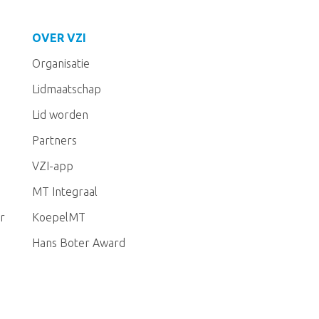
OVER VZI
Organisatie
Lidmaatschap
Lid worden
Partners
VZI-app
MT Integraal
r
KoepelMT
Hans Boter Award