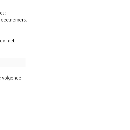
es:
e deelnemers.
nen met
de volgende