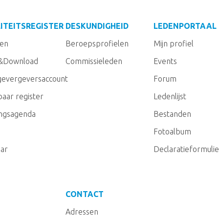
ITEITSREGISTER
DESKUNDIGHEID
LEDENPORTAAL
gen
Beroepsprofielen
Mijn profiel
&Download
Commissieleden
Events
evergeversaccount
Forum
aar register
Ledenlijst
ingsagenda
Bestanden
Fotoalbum
ar
Declaratieformulie
CONTACT
Adressen