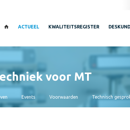
Zoeken
ACTUEEL
KWALITEITSREGISTER
DESKUND
echniek voor MT
even
Events
Voorwaarden
Technisch gespro