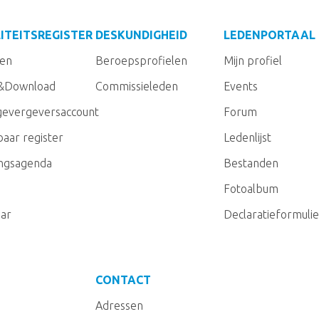
ITEITSREGISTER
DESKUNDIGHEID
LEDENPORTAAL
gen
Beroepsprofielen
Mijn profiel
&Download
Commissieleden
Events
evergeversaccount
Forum
aar register
Ledenlijst
ingsagenda
Bestanden
Fotoalbum
ar
Declaratieformulie
CONTACT
Adressen