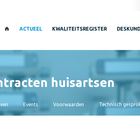
Zoeken
ACTUEEL
KWALITEITSREGISTER
DESKUND
tracten huisartsen
even
Events
Voorwaarden
Technisch gespro