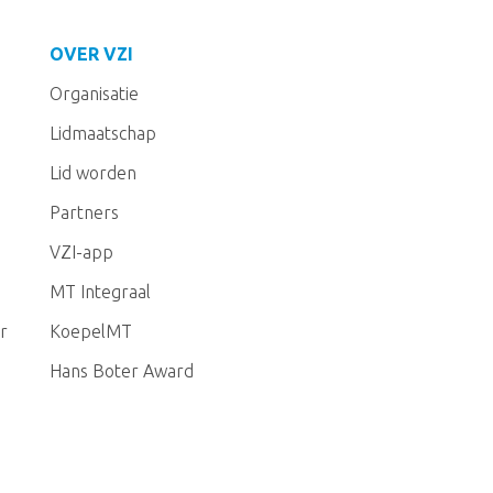
OVER VZI
Organisatie
Lidmaatschap
Lid worden
Partners
VZI-app
MT Integraal
r
KoepelMT
Hans Boter Award