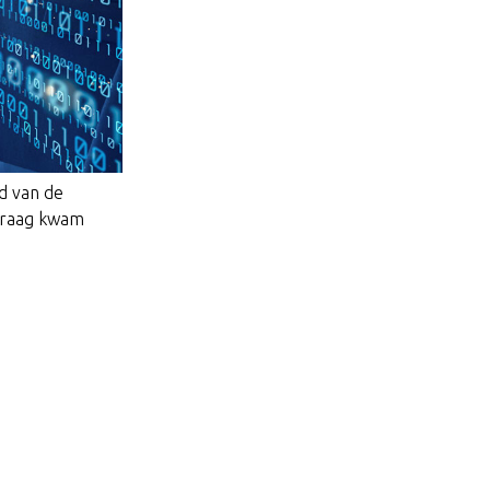
d van de
 vraag kwam