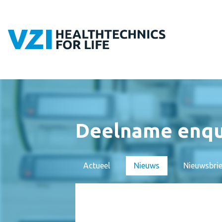
Deelname enqu
Actueel
Nieuws
Nieuwsbri