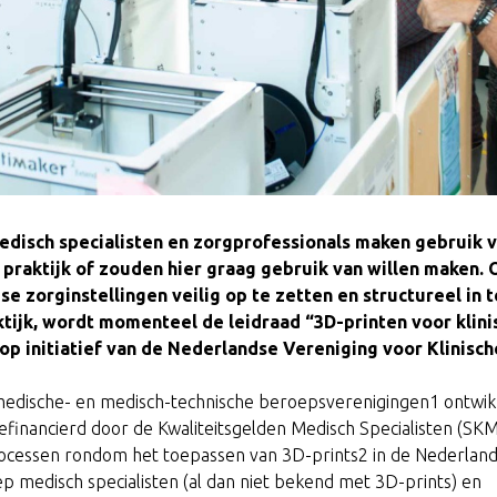
isch specialisten en zorgprofessionals maken gebruik v
he praktijk of zouden hier graag gebruik van willen maken.
se zorginstellingen veilig op te zetten en structureel in 
ktijk, wordt momenteel de leidraad “3D-printen voor klini
p initiatief van de Nederlandse Vereniging voor Klinische
medische- en medisch-technische beroepsverenigingen1 ontwik
gefinancierd door de Kwaliteitsgelden Medisch Specialisten (SKM
 processen rondom het toepassen van 3D-prints2 in de Nederland
ep medisch specialisten (al dan niet bekend met 3D-prints) en