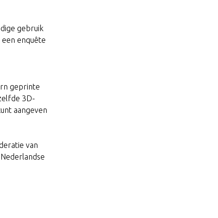
idige gebruik
p een enquête
ern geprinte
zelfde 3D-
 kunt aangeven
deratie van
e Nederlandse