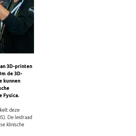
an 3D-printen
 Om de 3D-
te kunnen
sche
 Fysica.
kelt deze
S). De leidraad
se klinische