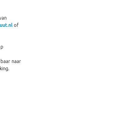
van
uut.nl
of
ep
dbaar naar
king.