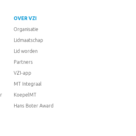
OVER VZI
Organisatie
Lidmaatschap
Lid worden
Partners
VZI-app
MT Integraal
r
KoepelMT
Hans Boter Award