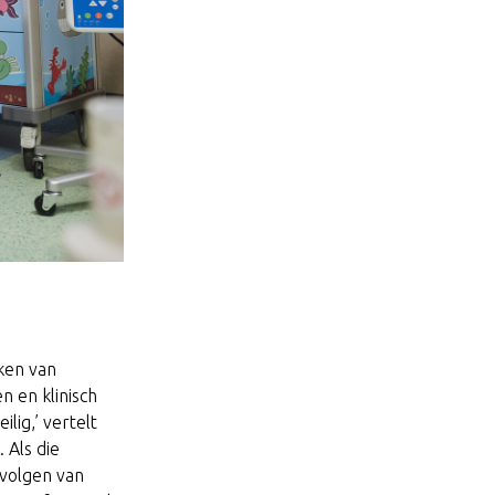
rken van
n en klinisch
lig,’ vertelt
 Als die
evolgen van