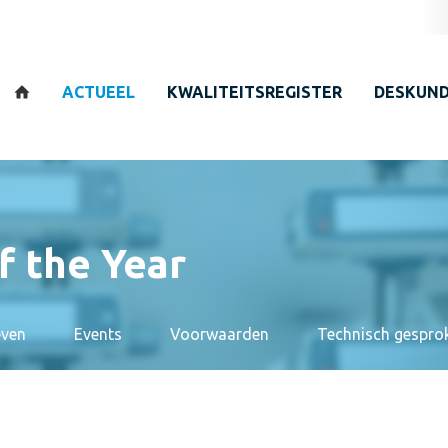
Zoeken
ACTUEEL
KWALITEITSREGISTER
DESKUND
f the Year
even
Events
Voorwaarden
Technisch gespro