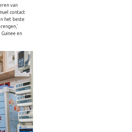
eren van
anuel contact
en het beste
brengen,’
n Guinee en