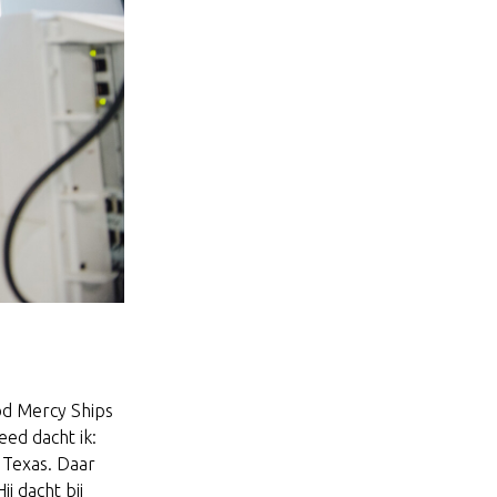
od Mercy Ships
eed dacht ik:
in Texas. Daar
j dacht bij