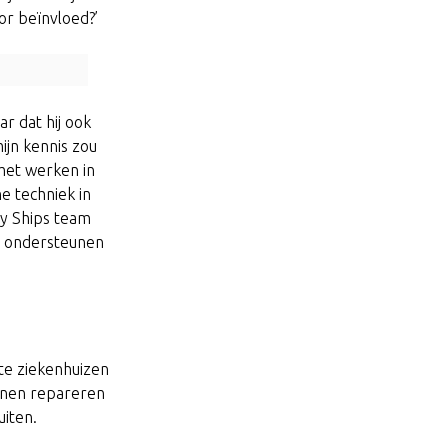
oor beïnvloed?’
r dat hij ook
ijn kennis zou
met werken in
he techniek in
cy Ships team
te ondersteunen
te ziekenhuizen
unnen repareren
iten.