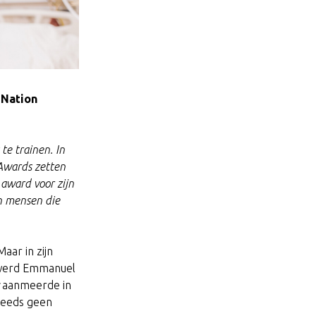
 Nation
e trainen. In
Awards zetten
e award voor
zijn
an mensen die
aar in zijn
9 werd Emmanuel
aanmeerde in
steeds geen