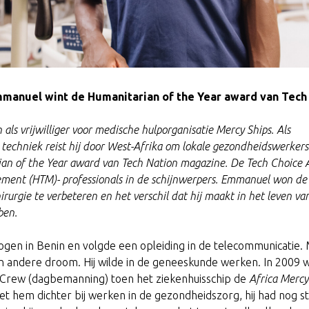
Emmanuel wint de Humanitarian of the Year award van Tech
als vrijwilliger voor medische hulporganisatie Mercy Ships. Als
hniek reist hij door West-Afrika om lokale gezondheidswerkers t
an of the Year award van Tech Nation magazine.
De Tech Choice 
ment (HTM)- professionals in de schijnwerpers. Emmanuel won d
irurgie te verbeteren en het verschil dat hij maakt in het leven v
ben.
en in Benin en volgde een opleiding in de telecommunicatie. M
 een andere droom. Hij wilde in de geneeskunde werken. In 200
 Crew (dagbemanning) toen het ziekenhuisschip de
Africa Mercy
 het hem dichter bij werken in de gezondheidszorg, hij had nog 