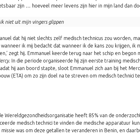
wetsbaar zijn … hoeveel meer levens zijn hier in mijn land dan d
t ik niet uit mijn vingers glippen
el dat hij niet slechts zelf medisch technicus zou worden, maa
s wanneer ik mij bedacht dat wanneer ik de kans zou krijgen, ik m
en,’ zegt hij. Emmanuel keerde terug naar het schip en begon 
ercy.
In die periode organiseerde hij zijn eerste training medisc
adat hij aan boord stapte, sloot Emmanuel zich aan bij het Mer
ouw (ETA) om zo zijn doel na te streven om medisch technici 
de Wereldgezondheidsorganisatie heeft 85% van de onderzoch
iceerde medisch technici te vinden die medische apparatuur k
issie was om deze getallen te veranderen in Benin, en daarbu