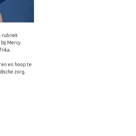
 rubriek
 bij Mercy
rika.
eren en hoop te
ische zorg.