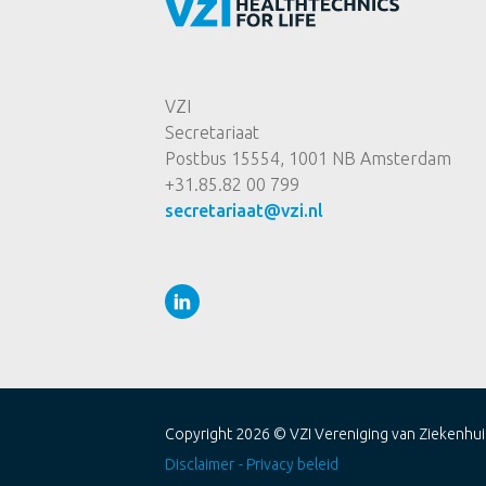
VZI
Secretariaat
Postbus 15554, 1001 NB Amsterdam
+31.85.82 00 799
secretariaat@vzi.nl
Copyright 2026 ©
VZI Vereniging van Ziekenhui
Disclaimer
Privacy beleid