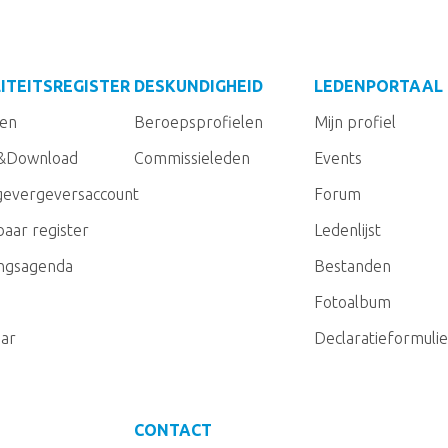
ITEITSREGISTER
DESKUNDIGHEID
LEDENPORTAAL
gen
Beroepsprofielen
Mijn profiel
&Download
Commissieleden
Events
evergeversaccount
Forum
aar register
Ledenlijst
ingsagenda
Bestanden
Fotoalbum
ar
Declaratieformulie
CONTACT