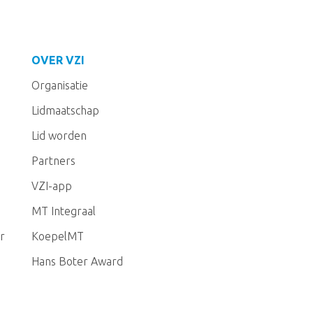
OVER VZI
Organisatie
Lidmaatschap
Lid worden
Partners
VZI-app
MT Integraal
r
KoepelMT
Hans Boter Award