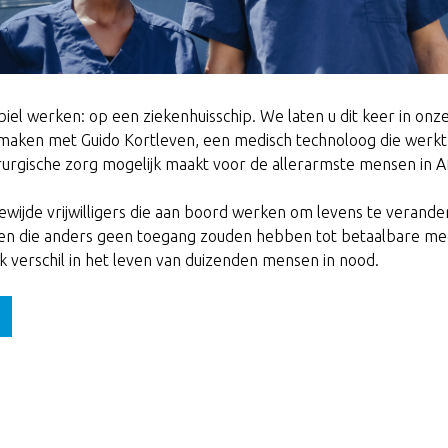
el werken: op een ziekenhuisschip. We laten u dit keer in onze
maken met Guido Kortleven, een medisch technoloog die werkt
irurgische zorg mogelijk maakt voor de allerarmste mensen in Af
gewijde vrijwilligers die aan boord werken om levens te verand
 die anders geen toegang zouden hebben tot betaalbare med
k verschil in het leven van duizenden mensen in nood.