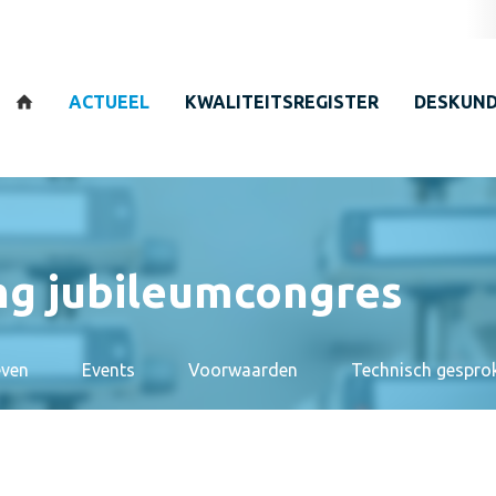
Zoeken
ACTUEEL
KWALITEITSREGISTER
DESKUND
ng jubileumcongres
even
Events
Voorwaarden
Technisch gespro