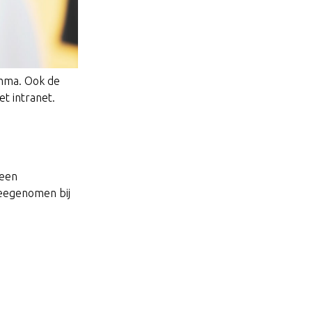
amma. Ook de
et intranet.
 een
meegenomen bij