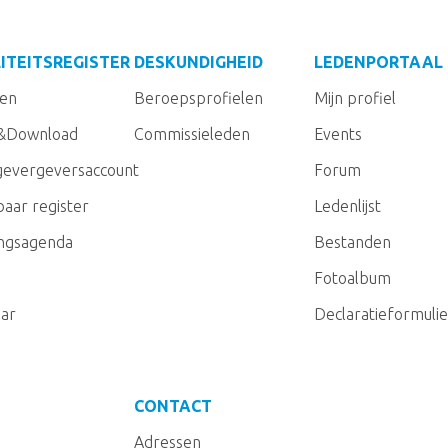
ITEITSREGISTER
DESKUNDIGHEID
LEDENPORTAAL
gen
Beroepsprofielen
Mijn profiel
&Download
Commissieleden
Events
evergeversaccount
Forum
aar register
Ledenlijst
ingsagenda
Bestanden
Fotoalbum
ar
Declaratieformulie
CONTACT
Adressen