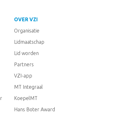
OVER VZI
Organisatie
Lidmaatschap
Lid worden
Partners
VZI-app
MT Integraal
r
KoepelMT
Hans Boter Award