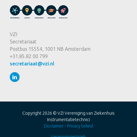
VZI
Secretariaat
Postbus 15554, 1001 NB Amsterdam
+31.85.82 00 799
secretariaat@vzi.nl
Copyright 2026 ©
VZI Vereniging van Ziekenhuis
Instrumentatietechnici
Disclaimer
Privacy beleid
VerenigingenWeb