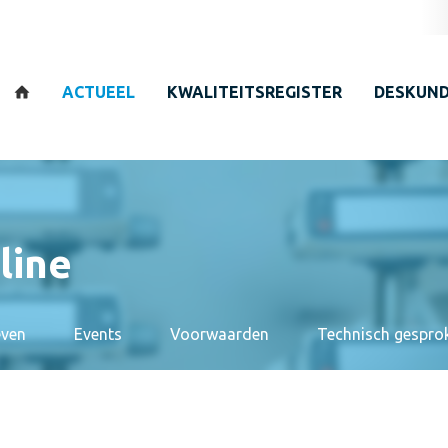
Zoeken
ACTUEEL
KWALITEITSREGISTER
DESKUND
line
even
Events
Voorwaarden
Technisch gespro