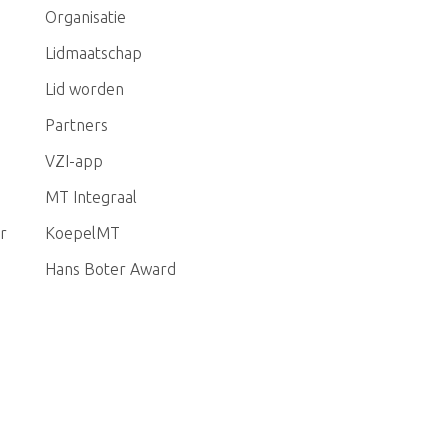
Organisatie
Lidmaatschap
Lid worden
Partners
VZI-app
MT Integraal
r
KoepelMT
Hans Boter Award