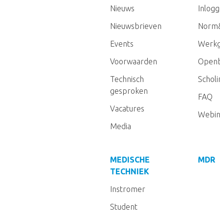
Nieuws
Inlog
Nieuwsbrieven
Norm
Events
Werkg
Voorwaarden
Openb
Technisch
Schol
gesproken
FAQ
Vacatures
Webin
Media
MEDISCHE
MDR
TECHNIEK
Instromer
Student