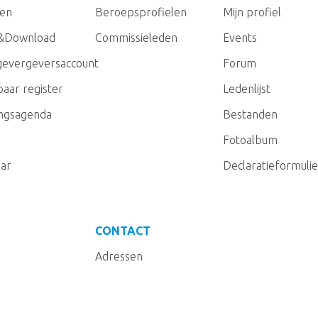
gen
Beroepsprofielen
Mijn profiel
&Download
Commissieleden
Events
evergeversaccount
Forum
aar register
Ledenlijst
ingsagenda
Bestanden
Fotoalbum
ar
Declaratieformulie
CONTACT
Adressen