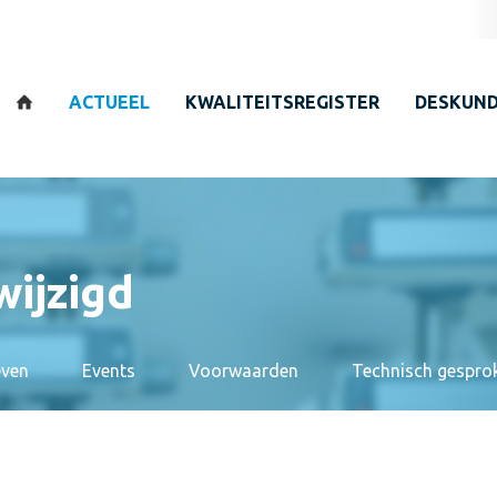
Zoeken
ACTUEEL
KWALITEITSREGISTER
DESKUND
ijzigd
even
Events
Voorwaarden
Technisch gespro