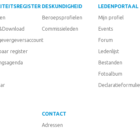
ITEITSREGISTER
DESKUNDIGHEID
LEDENPORTAAL
gen
Beroepsprofielen
Mijn profiel
&Download
Commissieleden
Events
evergeversaccount
Forum
aar register
Ledenlijst
ingsagenda
Bestanden
Fotoalbum
ar
Declaratieformulie
CONTACT
Adressen