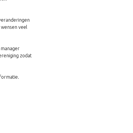
 veranderingen
n wensen veel
f manager
ereniging zodat
formatie.