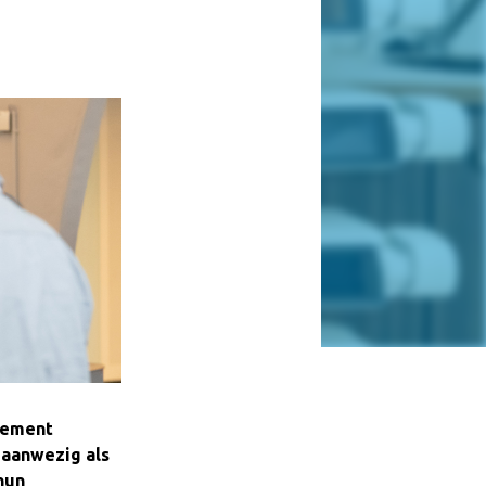
gement
 aanwezig als
hun