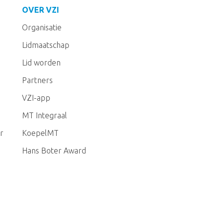
OVER VZI
Organisatie
Lidmaatschap
Lid worden
Partners
VZI-app
MT Integraal
r
KoepelMT
Hans Boter Award