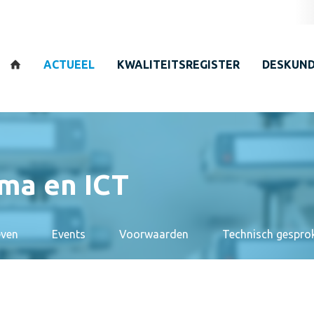
Zoeken
ACTUEEL
KWALITEITSREGISTER
DESKUND
ma en ICT
even
Events
Voorwaarden
Technisch gespro