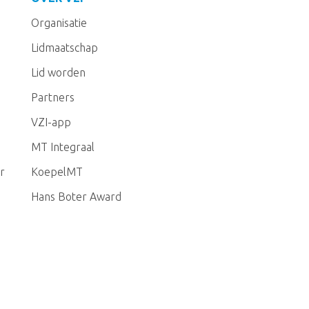
Organisatie
Lidmaatschap
Lid worden
Partners
VZI-app
MT Integraal
r
KoepelMT
Hans Boter Award