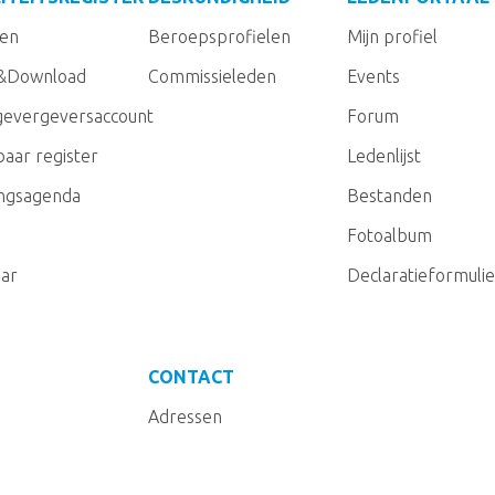
gen
Beroepsprofielen
Mijn profiel
&Download
Commissieleden
Events
evergeversaccount
Forum
aar register
Ledenlijst
ingsagenda
Bestanden
Fotoalbum
ar
Declaratieformulie
CONTACT
Adressen