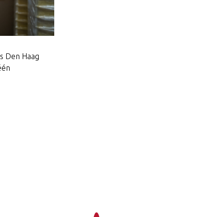
is Den Haag
één
.