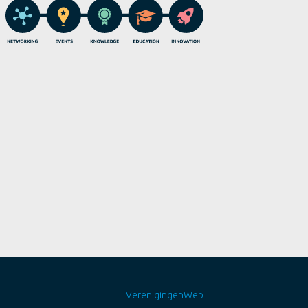
VerenigingenWeb