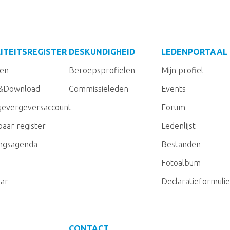
ITEITSREGISTER
DESKUNDIGHEID
LEDENPORTAAL
gen
Beroepsprofielen
Mijn profiel
&Download
Commissieleden
Events
evergeversaccount
Forum
aar register
Ledenlijst
ingsagenda
Bestanden
Fotoalbum
ar
Declaratieformulie
CONTACT