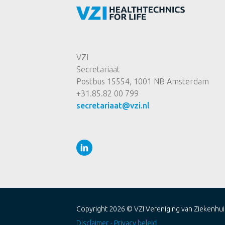
VZI
Secretariaat
Postbus 15554, 1001 NB Amsterdam
+31.85.82 00 799
secretariaat@vzi.nl
Copyright 2026 ©
VZI Vereniging van Ziekenhui
Disclaimer
Privacy beleid