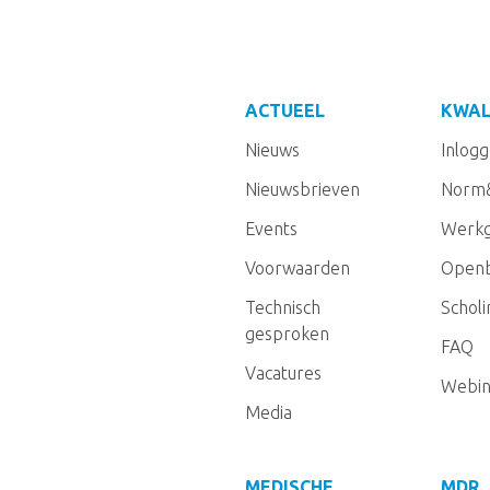
ACTUEEL
KWAL
Nieuws
Inlog
Nieuwsbrieven
Norm
Events
Werkg
Voorwaarden
Openb
Technisch
Schol
gesproken
FAQ
Vacatures
Webin
Media
MEDISCHE
MDR