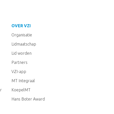
OVER VZI
Organisatie
Lidmaatschap
Lid worden
Partners
VZI-app
MT Integraal
r
KoepelMT
Hans Boter Award