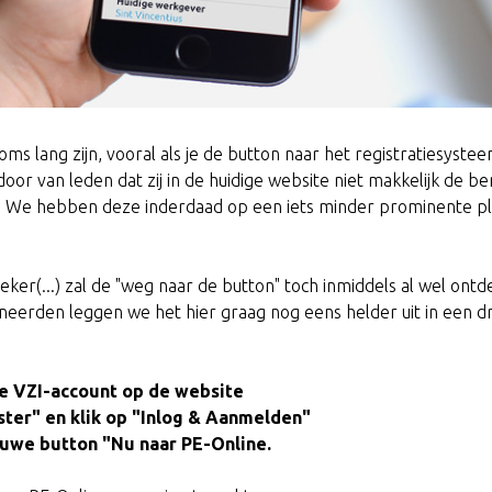
s lang zijn, vooral als je de button naar het registratiesystee
door van leden dat zij in de huidige website niet makkelijk de b
. We hebben deze inderdaad op een iets minder prominente pl
er(...) zal de "weg naar de button" toch inmiddels al wel ont
eerden leggen we het hier graag nog eens helder uit in een dr
 je VZI-account op de website
ster" en klik op "Inlog & Aanmelden"
auwe button "Nu naar PE-Online.