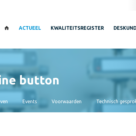
Zoeken
ACTUEEL
KWALITEITSREGISTER
DESKUND
ine button
even
Events
Voorwaarden
Technisch gespro