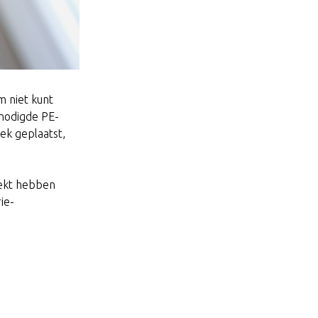
m niet kunt
enodigde PE-
ek geplaatst,
dekt hebben
ie-