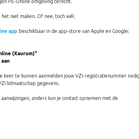
igen PE-Online omgeving terecht.
 het niet maken. Of nee, toch wél.
ine app
beschikbaar in de app-store van Apple en Google:
nline (Xaurum)"
e aan
e keer te kunnen aanmelden jouw VZI-registratienummer nodig:
e VZI lidmaatschap gegevens.
e aanwijzingen, anders kun je contact opnemen met de