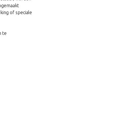
opgemaakt
king of speciale
m te