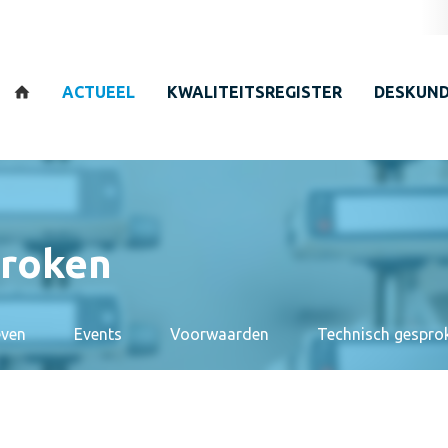
Zoeken
ACTUEEL
KWALITEITSREGISTER
DESKUND
proken
even
Events
Voorwaarden
Technisch gespro