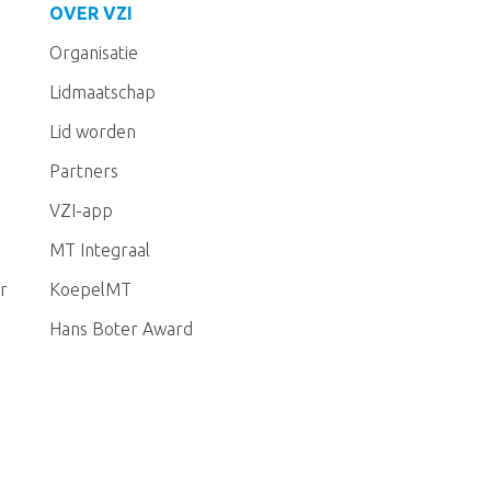
OVER VZI
Organisatie
Lidmaatschap
Lid worden
Partners
VZI-app
MT Integraal
r
KoepelMT
Hans Boter Award