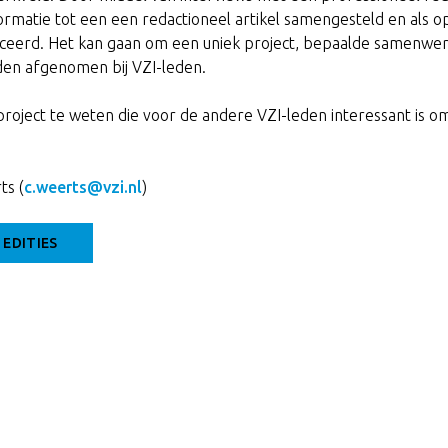
ormatie tot een een redactioneel artikel samengesteld en als 
iceerd. Het kan gaan om een uniek project, bepaalde samenwer
den afgenomen bij VZI-leden.
project te weten die voor de andere VZI-leden interessant is o
ts (
c.weerts@vzi.nl
)
 EDITIES