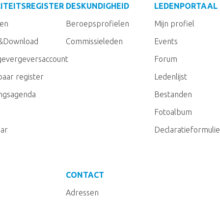
ITEITSREGISTER
DESKUNDIGHEID
LEDENPORTAAL
gen
Beroepsprofielen
Mijn profiel
&Download
Commissieleden
Events
evergeversaccount
Forum
aar register
Ledenlijst
ingsagenda
Bestanden
Fotoalbum
ar
Declaratieformulie
CONTACT
Adressen