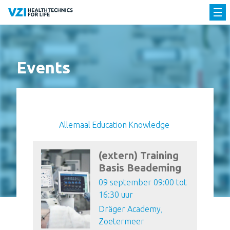
Events
Allemaal
Education
Knowledge
(extern) Training
Basis Beademing
09 september 09:00 tot
16:30 uur
Dräger Academy,
Zoetermeer